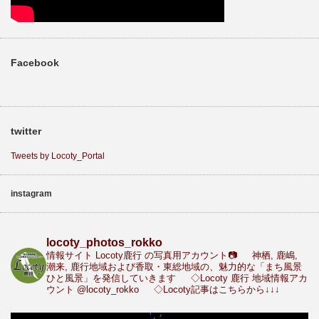
Facebook
twitter
Tweets by Locoty_Portal
instagram
locoty_photos_rokko
情報サイト Locoty鹿行 の写真用アカウント📷
神栖, 鹿嶋,
潮来, 鹿行地域および香取・東総地域の、魅力的な「まち風景
ひと風景」を発信していきます
◇Locoty 鹿行 地域情報アカ
ウント
@locoty_rokko
◇Locoty記事はこちらから↓↓↓