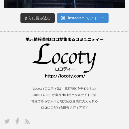
さらに読み込む
Instagram でフォロー
Locoty (ロコティ)は、鹿行地区を中心とした
Loco（ロコ）が集うNo.1ポータルサイトです
地元で暮らす人々と地元応援企業に支えられる
ロコにこだわる情報メディアです
S