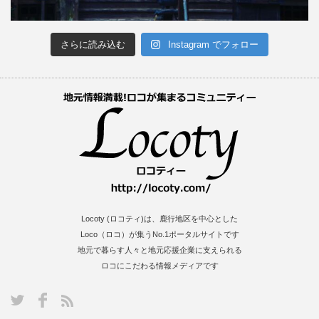
さらに読み込む
Instagram でフォロー
Locoty (ロコティ)は、鹿行地区を中心とした
Loco（ロコ）が集うNo.1ポータルサイトです
地元で暮らす人々と地元応援企業に支えられる
ロコにこだわる情報メディアです
S