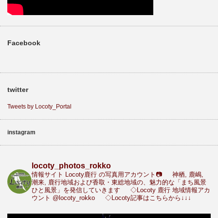
Facebook
twitter
Tweets by Locoty_Portal
instagram
locoty_photos_rokko
情報サイト Locoty鹿行 の写真用アカウント📷
神栖, 鹿嶋,
潮来, 鹿行地域および香取・東総地域の、魅力的な「まち風景
ひと風景」を発信していきます
◇Locoty 鹿行 地域情報アカ
ウント
@locoty_rokko
◇Locoty記事はこちらから↓↓↓