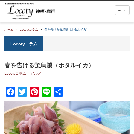
menu
ホーム
Locotyコラム
春を告げる蛍烏賊（ホタルイカ）
Locotyコラム
春を告げる蛍烏賊（ホタルイカ）
Locotyコラム
グルメ
Facebook
Twitter
Pinterest
Line
共
有