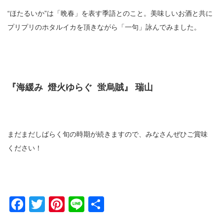
“ほたるいか”は「晩春」を表す季語とのこと。美味しいお酒と共に
プリプリのホタルイカを頂きながら「一句」詠んでみました。
『海緩み 燈火ゆらぐ 蛍烏賊』 瑞山
まだまだしばらく旬の時期が続きますので、みなさんぜひご賞味
ください！
Facebook
Twitter
Pinterest
Line
共
有