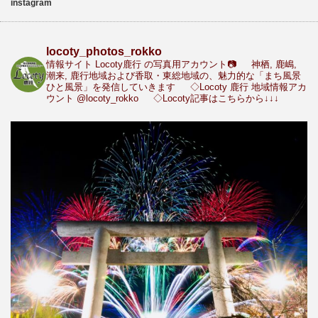
instagram
locoty_photos_rokko
情報サイト Locoty鹿行 の写真用アカウント📷
神栖, 鹿嶋,
潮来, 鹿行地域および香取・東総地域の、魅力的な「まち風景
ひと風景」を発信していきます
◇Locoty 鹿行 地域情報アカ
ウント
@locoty_rokko
◇Locoty記事はこちらから↓↓↓