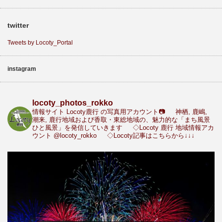
twitter
Tweets by Locoty_Portal
instagram
locoty_photos_rokko
情報サイト Locoty鹿行 の写真用アカウント📷
神栖, 鹿嶋,
潮来, 鹿行地域および香取・東総地域の、魅力的な「まち風景
ひと風景」を発信していきます
◇Locoty 鹿行 地域情報アカ
ウント
@locoty_rokko
◇Locoty記事はこちらから↓↓↓