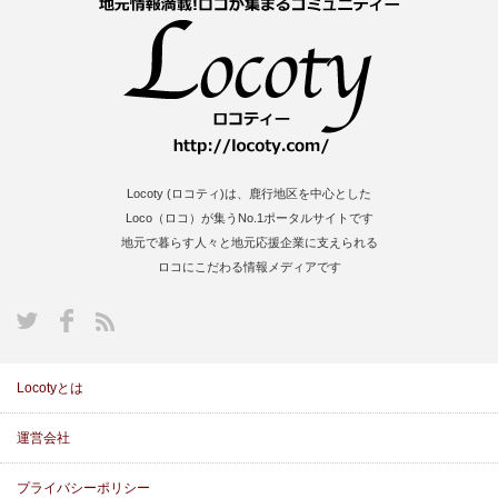
Locoty (ロコティ)は、鹿行地区を中心とした
Loco（ロコ）が集うNo.1ポータルサイトです
地元で暮らす人々と地元応援企業に支えられる
ロコにこだわる情報メディアです
S
Locotyとは
運営会社
プライバシーポリシー