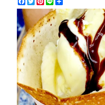
Facebook
Twitter
Pinterest
Line
共
有