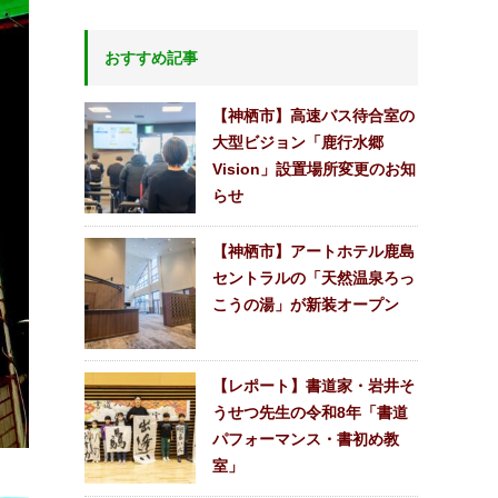
おすすめ記事
【神栖市】高速バス待合室の
大型ビジョン「鹿行水郷
Vision」設置場所変更のお知
らせ
【神栖市】アートホテル鹿島
セントラルの「天然温泉ろっ
こうの湯」が新装オープン
【レポート】書道家・岩井そ
うせつ先生の令和8年「書道
パフォーマンス・書初め教
室」