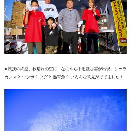
■ 競技の終盤、秋晴れの空に、なにやら不思議な雲が出現、シーラ
カンス？ ウツボ？ フグ？ 熱帯魚？ いろんな意見がでてました！