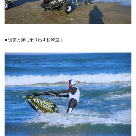
■ 颯爽と海に乗り出す柏崎選手