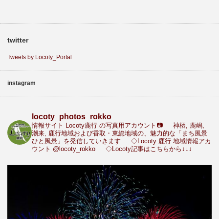
twitter
Tweets by Locoty_Portal
instagram
locoty_photos_rokko
情報サイト Locoty鹿行 の写真用アカウント📷
神栖, 鹿嶋,
潮来, 鹿行地域および香取・東総地域の、魅力的な「まち風景
ひと風景」を発信していきます
◇Locoty 鹿行 地域情報アカ
ウント
@locoty_rokko
◇Locoty記事はこちらから↓↓↓