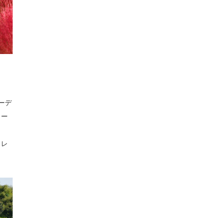
ーデ
ュー
。レ