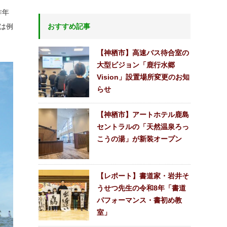
昨年
は例
おすすめ記事
【神栖市】高速バス待合室の
大型ビジョン「鹿行水郷
Vision」設置場所変更のお知
らせ
【神栖市】アートホテル鹿島
セントラルの「天然温泉ろっ
こうの湯」が新装オープン
【レポート】書道家・岩井そ
うせつ先生の令和8年「書道
パフォーマンス・書初め教
室」