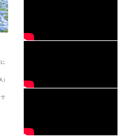
実に
人）
うで