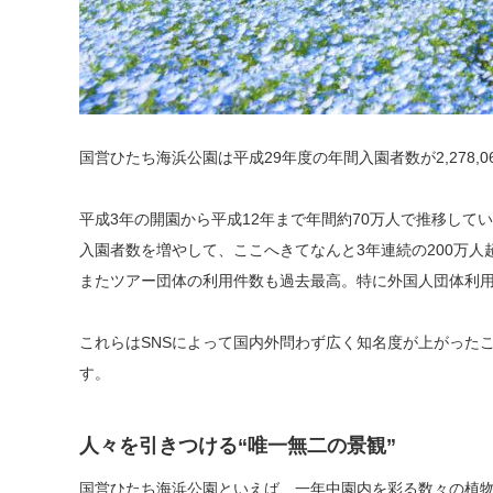
国営ひたち海浜公園は平成29年度の年間入園者数が2,278
平成3年の開園から平成12年まで年間約70万人で推移して
入園者数を増やして、ここへきてなんと3年連続の200万人
またツアー団体の利用件数も過去最高。特に外国人団体利用客はこ
これらはSNSによって国内外問わず広く知名度が上がった
す。
人々を引きつける“唯一無二の景観”
国営ひたち海浜公園といえば、一年中園内を彩る数々の植