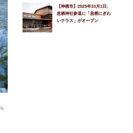
【神栖市】2025年10月1日、
息栖神社参道に「息栖にぎわ
いテラス」がオープン
はら