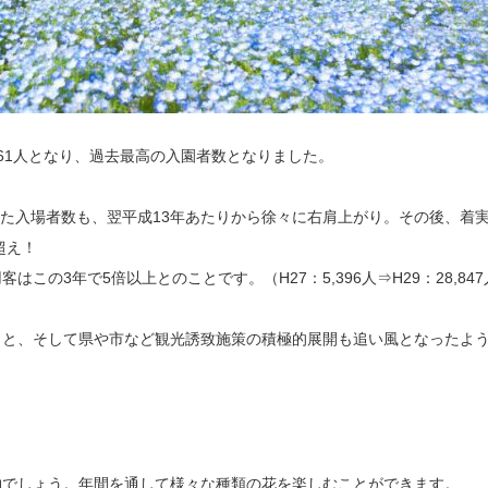
,061人となり、過去最高の入園者数となりました。
いた入場者数も、翌平成13年あたりから徐々に右肩上がり。その後、着
超え！
の3年で5倍以上とのことです。（H27：5,396人⇒H29：28,847
こと、そして県や市など観光誘致施策の積極的展開も追い風となったよ
物でしょう。年間を通して様々な種類の花を楽しむことができます。