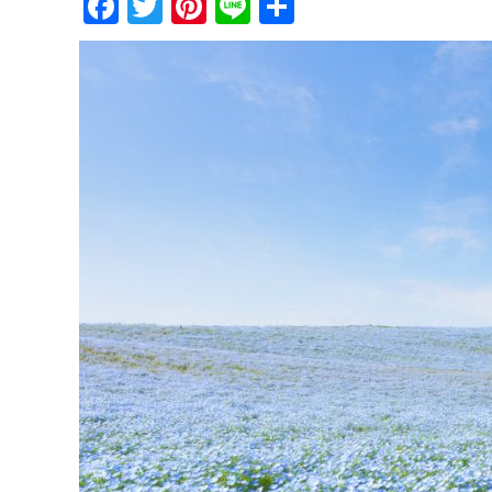
Facebook
Twitter
Pinterest
Line
共
有