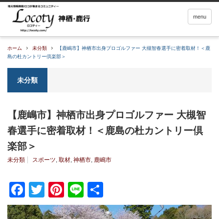
menu
ホーム
未分類
【鹿嶋市】神栖市出身プロゴルファー 大槻智春選手に密着取材！＜鹿
島の杜カントリー倶楽部＞
未分類
【鹿嶋市】神栖市出身プロゴルファー 大槻智
春選手に密着取材！＜鹿島の杜カントリー倶
楽部＞
未分類
スポーツ
,
取材
,
神栖市
,
鹿嶋市
Facebook
Twitter
Pinterest
Line
共
有