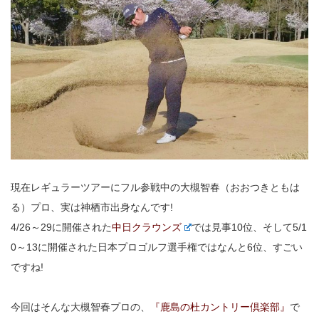
現在レギュラーツアーにフル参戦中の大槻智春（おおつきともは
る）プロ、実は神栖市出身なんです!
4/26～29に開催された
中日クラウンズ
では見事10位、そして5/1
0～13に開催された日本プロゴルフ選手権ではなんと6位、すごい
ですね!
今回はそんな大槻智春プロの、
『鹿島の杜カントリー倶楽部』
で