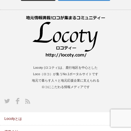
Locoty (ロコティ)は、鹿行地区を中心とした
Loco（ロコ）が集うNo.1ポータルサイトです
地元で暮らす人々と地元応援企業に支えられる
ロコにこだわる情報メディアです
S
Locotyとは