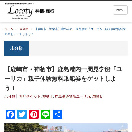
menu
ホーム
未分類
【鹿嶋市・神栖市】鹿島港内一周見学船「ユーリカ」親子体験無料乗
船券をゲットしよう！
未分類
【鹿嶋市・神栖市】鹿島港内一周見学船「ユ
ーリカ」親子体験無料乗船券をゲットしよ
う！
未分類
無料チケット
,
神栖市
,
鹿島港遊覧船ユーリカ
,
鹿嶋市
Facebook
Twitter
Pinterest
Line
共
有