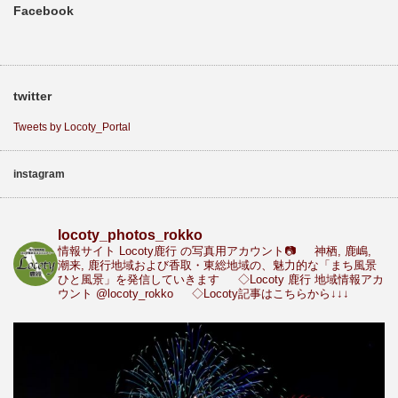
Facebook
twitter
Tweets by Locoty_Portal
instagram
locoty_photos_rokko
情報サイト Locoty鹿行 の写真用アカウント📷
神栖, 鹿嶋,
潮来, 鹿行地域および香取・東総地域の、魅力的な「まち風景
ひと風景」を発信していきます
◇Locoty 鹿行 地域情報アカ
ウント
@locoty_rokko
◇Locoty記事はこちらから↓↓↓