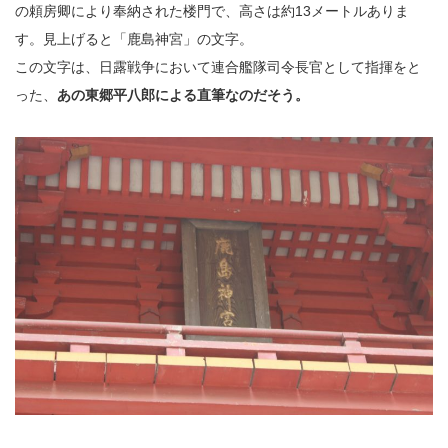
の頼房卿により奉納された楼門で、高さは約13メートルありま
す。見上げると「鹿島神宮」の文字。
この文字は、日露戦争において連合艦隊司令長官として指揮をと
った、
あの東郷平八郎による直筆なのだそう。