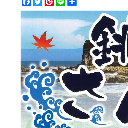
Facebook
Twitter
Pinterest
Line
共
有