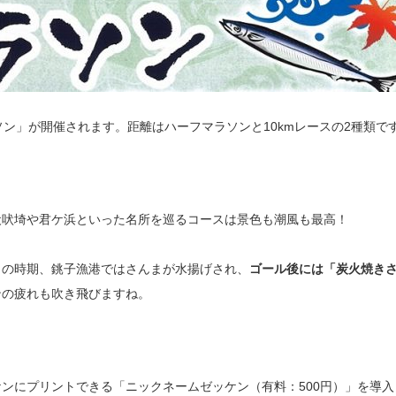
ラソン」が開催されます。距離はハーフマラソンと10kmレースの2種類で
犬吠埼や君ケ浜といった名所を巡るコースは景色も潮風も最高！
この時期、銚子漁港ではさんまが水揚げされ、
ゴール後には「炭火焼き
ンの疲れも吹き飛びますね。
ンにプリントできる「ニックネームゼッケン（有料：500円）」を導入