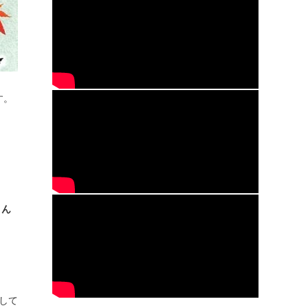
す。
さん
して