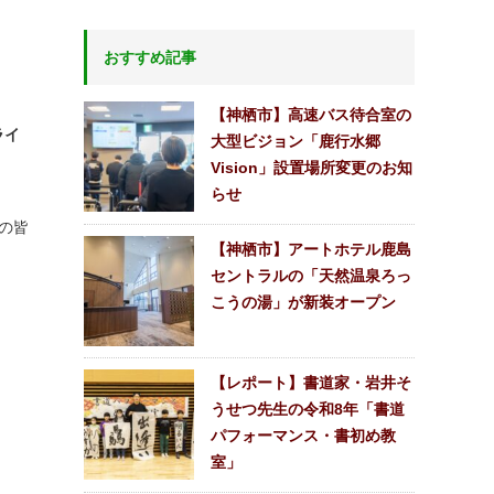
おすすめ記事
【神栖市】高速バス待合室の
ライ
大型ビジョン「鹿行水郷
Vision」設置場所変更のお知
らせ
の皆
【神栖市】アートホテル鹿島
セントラルの「天然温泉ろっ
こうの湯」が新装オープン
【レポート】書道家・岩井そ
うせつ先生の令和8年「書道
パフォーマンス・書初め教
室」