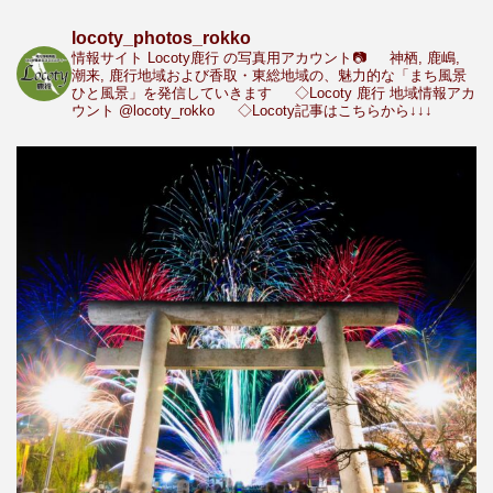
locoty_photos_rokko
情報サイト Locoty鹿行 の写真用アカウント📷
神栖, 鹿嶋,
潮来, 鹿行地域および香取・東総地域の、魅力的な「まち風景
ひと風景」を発信していきます
◇Locoty 鹿行 地域情報アカ
ウント
@locoty_rokko
◇Locoty記事はこちらから↓↓↓