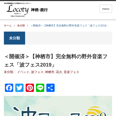
menu
ホーム
未分類
＜開催済＞【神栖市】完全無料の野外音楽フェス「波フェス2019」
未分類
＜開催済＞【神栖市】完全無料の野外音楽フ
ェス「波フェス2019」
未分類
イベント
,
波フェス
,
神栖市
,
花火
,
音楽フェス
Facebook
Twitter
Pinterest
Line
共
有