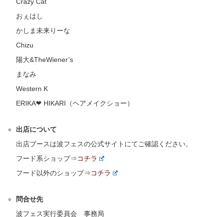
Crazy Cat
おぇはし
かしま未来りーな
Chizu
陽大&TheWiener’s
まなみ
Western K
ERIKA❤︎ HIKARI（ヘアメイクショー）
出店について
出店ブースは波フェスの公式サイトにてご確認ください。
フード系ショップ⇒
コチラ
フード以外のショップ⇒
コチラ
問合せ先
波フェス実行委員会 事務局