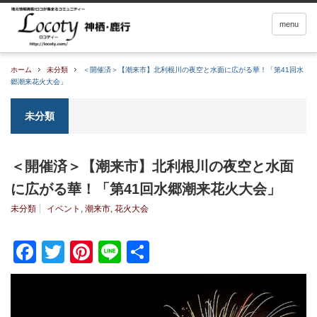
menu
ホーム
未分類
＜開催済＞【潮来市】北利根川の夜空と水面に広がる華！「第41回水
郷潮来花火大会」
未分類
＜開催済＞【潮来市】北利根川の夜空と水面
に広がる華！「第41回水郷潮来花火大会」
未分類
イベント
,
潮来市
,
花火大会
Facebook
Twitter
Pinterest
Line
共
有