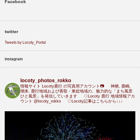
Facebook
twitter
Tweets by Locoty_Portal
instagram
locoty_photos_rokko
情報サイト Locoty鹿行 の写真用アカウント📷
神栖, 鹿嶋,
潮来, 鹿行地域および香取・東総地域の、魅力的な「まち風景
ひと風景」を発信していきます
◇Locoty 鹿行 地域情報アカ
ウント
@locoty_rokko
◇Locoty記事はこちらから↓↓↓