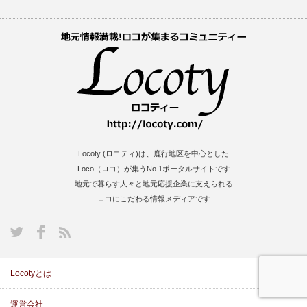
Locoty (ロコティ)は、鹿行地区を中心とした
Loco（ロコ）が集うNo.1ポータルサイトです
地元で暮らす人々と地元応援企業に支えられる
ロコにこだわる情報メディアです
S
Locotyとは
運営会社