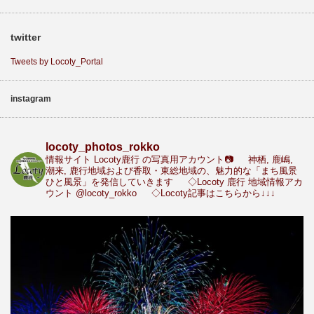
twitter
Tweets by Locoty_Portal
instagram
locoty_photos_rokko
情報サイト Locoty鹿行 の写真用アカウント📷
神栖, 鹿嶋,
潮来, 鹿行地域および香取・東総地域の、魅力的な「まち風景
ひと風景」を発信していきます
◇Locoty 鹿行 地域情報アカ
ウント
@locoty_rokko
◇Locoty記事はこちらから↓↓↓