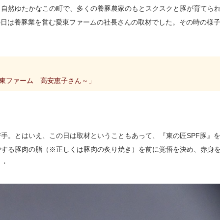
。自然ゆたかなこの町で、多くの養豚農家のもとスクスクと豚が育てら
の日は養豚業を営む愛東ファームの社長さんの取材でした。その時の様
東ファーム 高安恵子さん～」
手。とはいえ、この日は取材ということもあって、『東の匠SPF豚』
峙する豚肉の脂（※正しくは豚肉の炙り焼き）を前に覚悟を決め、赤身
・・