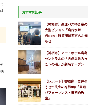
れて
子は
おすすめ記事
【神栖市】高速バス待合室の
大型ビジョン「鹿行水郷
Vision」設置場所変更のお知
らせ
【神栖市】アートホテル鹿島
セントラルの「天然温泉ろっ
こうの湯」が新装オープン
を使
を挟
【レポート】書道家・岩井そ
うせつ先生の令和8年「書道
パフォーマンス・書初め教
室」