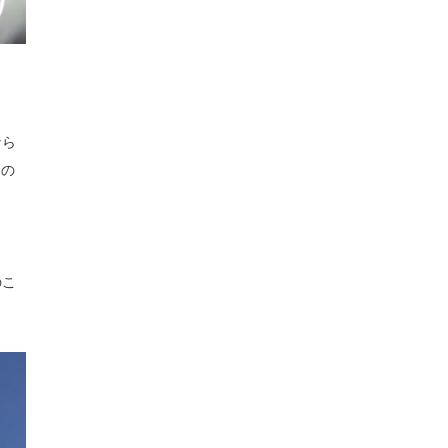
なら
なの
。
のこ