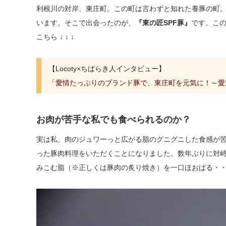
利根川の対岸、東庄町。この町は言わずと知れた養豚の町
います。そこで出会ったのが、
『東の匠SPF豚』
です。こ
こちら ↓ ↓ ↓
【Locoty×ちばらき人インタビュー】
「愛情たっぷりのブランド豚で、東庄町を元気に！～愛
お肉が苦手な私でも食べられるのか？
実は私、肉のジュワーっと広がる脂のグニグニした食感が苦
った豚肉料理をいただくことになりました。数年ぶりに対
みこむ脂（※正しくは豚肉の炙り焼き）を一口ほおばる・