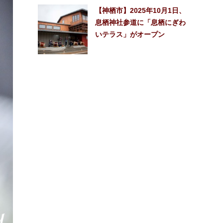
【神栖市】2025年10月1日、
息栖神社参道に「息栖にぎわ
いテラス」がオープン