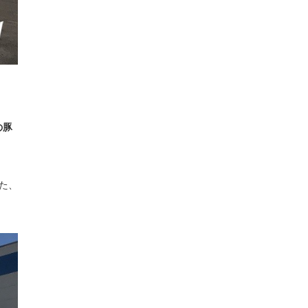
の豚
た、