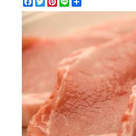
Facebook
Twitter
Pinterest
Line
共
有