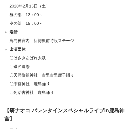
2020年2月15日（土）
昼の部 12：00～
夕の部 15：00～
場所
鹿島神宮内 祈祷殿前特設ステージ
出演団体
〇はさきあばれ太鼓
〇磯節道場
〇天照御祖神社 古里古里鹿子踊り
〇来宮神社 鹿島踊り
〇阿治古神社 鹿島踊り
【研ナオコ バレンタインスペシャルライブin鹿島神
宮】