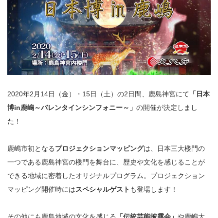
2020年2月14日（金）・15日（土）の2日間、鹿島神宮にて
「日本
博in鹿嶋～バレンタインシンフォニー～」
の開催が決定しまし
た！
鹿嶋市初となる
プロジェクションマッピング
は、日本三大楼門の
一つである鹿島神宮の楼門を舞台に、歴史や文化を感じることが
できる地域に密着したオリジナルプログラム。プロジェクション
マッピング開催時には
スペシャルゲスト
も登場します！
その他にも鹿島地域の文化を感じる
「伝統芸能披露会」
や鹿嶋大