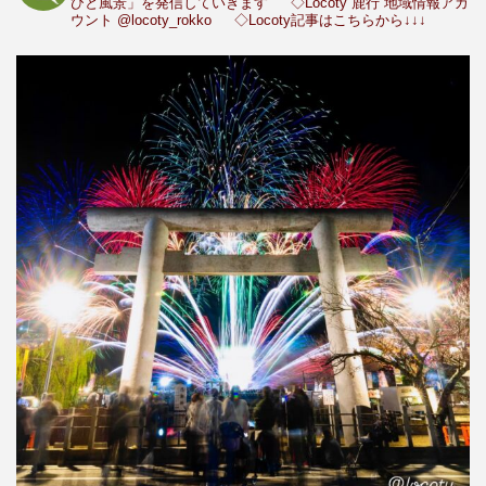
ひと風景」を発信していきます
◇Locoty 鹿行 地域情報アカ
ウント
@locoty_rokko
◇Locoty記事はこちらから↓↓↓