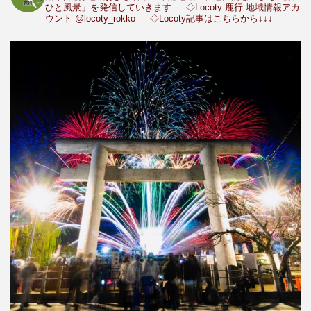
ひと風景」を発信していきます
◇Locoty 鹿行 地域情報アカ
ウント
@locoty_rokko
◇Locoty記事はこちらから↓↓↓