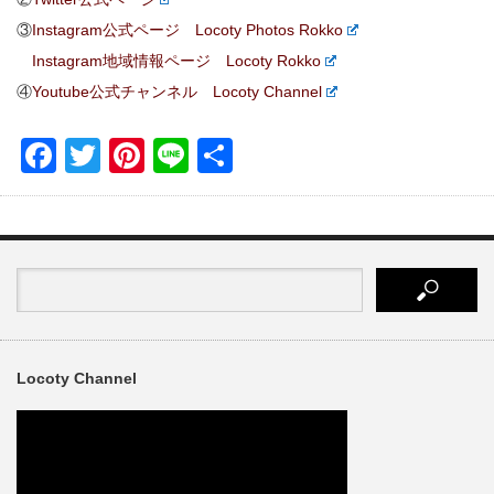
③
Instagram公式ページ Locoty Photos Rokko
Instagram地域情報ページ Locoty Rokko
④
Youtube公式チャンネル Locoty Channel
Facebook
Twitter
Pinterest
Line
共
有
Locoty Channel