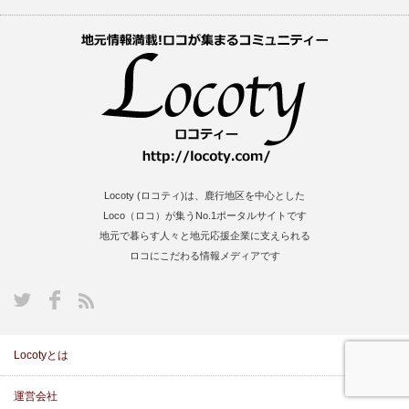
Locoty (ロコティ)は、鹿行地区を中心とした
Loco（ロコ）が集うNo.1ポータルサイトです
地元で暮らす人々と地元応援企業に支えられる
ロコにこだわる情報メディアです
S
Locotyとは
運営会社