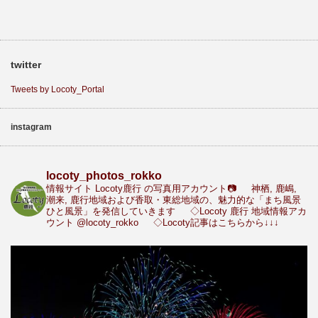
twitter
Tweets by Locoty_Portal
instagram
locoty_photos_rokko
情報サイト Locoty鹿行 の写真用アカウント📷
神栖, 鹿嶋,
潮来, 鹿行地域および香取・東総地域の、魅力的な「まち風景
ひと風景」を発信していきます
◇Locoty 鹿行 地域情報アカ
ウント
@locoty_rokko
◇Locoty記事はこちらから↓↓↓