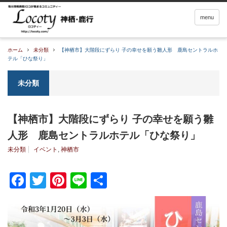
menu
ホーム
未分類
【神栖市】大階段にずらり 子の幸せを願う雛人形 鹿島セントラルホ
テル「ひな祭り」
未分類
【神栖市】大階段にずらり 子の幸せを願う雛
人形 鹿島セントラルホテル「ひな祭り」
未分類
イベント
,
神栖市
Facebook
Twitter
Pinterest
Line
共
有