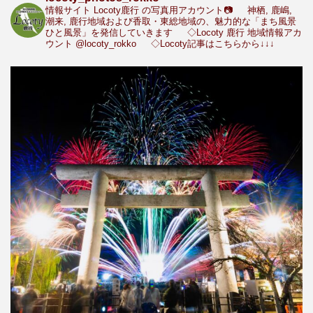
情報サイト Locoty鹿行 の写真用アカウント📷
神栖, 鹿嶋,
潮来, 鹿行地域および香取・東総地域の、魅力的な「まち風景
ひと風景」を発信していきます
◇Locoty 鹿行 地域情報アカ
ウント
@locoty_rokko
◇Locoty記事はこちらから↓↓↓