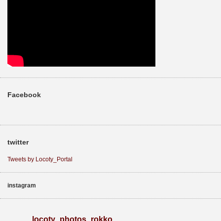
Facebook
twitter
Tweets by Locoty_Portal
instagram
locoty_photos_rokko