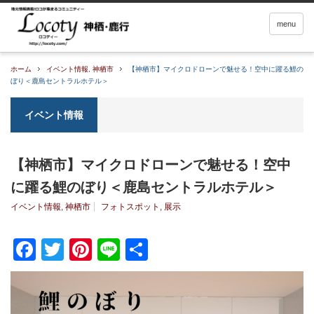
menu
ホーム
イベント情報
,
神栖市
【神栖市】マイクロドローンで魅せる！空中に躍る鯉の
ぼり＜鹿島セントラルホテル＞
イベント情報
【神栖市】マイクロドローンで魅せる！空中
に躍る鯉のぼり＜鹿島セントラルホテル＞
イベント情報
,
神栖市
フォトスポット
,
展示
Facebook
Twitter
Pinterest
Line
共
有