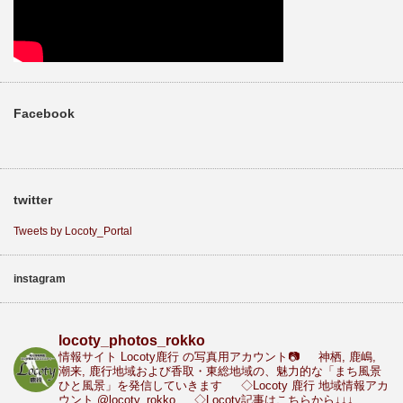
Facebook
twitter
Tweets by Locoty_Portal
instagram
locoty_photos_rokko
情報サイト Locoty鹿行 の写真用アカウント📷
神栖, 鹿嶋,
潮来, 鹿行地域および香取・東総地域の、魅力的な「まち風景
ひと風景」を発信していきます
◇Locoty 鹿行 地域情報アカ
ウント
@locoty_rokko
◇Locoty記事はこちらから↓↓↓