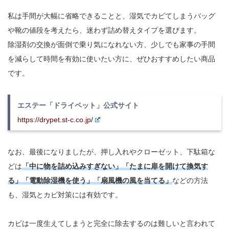
私は手間が大幅に省略できることと、湿気でカビてしまうバッグ
や靴の値段を考えたら、迷わず詰め替えタイプを選びます。
除湿剤の交換が面倒で乗り気になれない方、少しでも家事の手間
を減らして時間を有効に使いたい方に、ぜひおすすめしたい商品
です。
エステー「ドライペット」公式サイト
https://drypet.st-c.co.jp/
なお、最後になりましたが、押し入れやクローゼット、下駄箱な
どは
「中に物を詰め込みすぎない」「たまに扉を開けて換気す
る」「電動除湿機を使う」「扇風機の風を当てる」
などの方法
も、湿気とカビ対策には有効です。
カビは一度生えてしまうと完全に除去するのは難しいと言われて