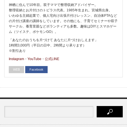
神栖に住んで10年目。双子ママで整理収納アドバイザー。
整理収納とお片付けのトビラス代表。1985年生まれ。宮城県出身。
いわゆる主婦起業で、個人宅向け出張片付けレッスン、自治体PTAなど
の片付け講座の講師をしています。その他にも、子育てセミナーや双子
サークル、養育里親などボランティアも多数。趣味はDIYとスマホゲー
ム（ツイステ、ポケモンGO）。
「あなたのおうちを片づけて あなたに片づけおしえます」
1時間3,000円（平日の日中、2時間より承ります）
※割引あり
Instagram
・
YouTube
・
公式LINE
WEB
Facebook