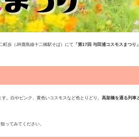
十二町歩（JR鹿島線十二橋駅そば）にて
「第17回 与田浦コスモスまつり
ります。白やピンク、黄色いコスモスなど色とりどり。
高架橋を通る列車
を狙ってみてください。