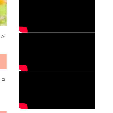
」
が
とコ