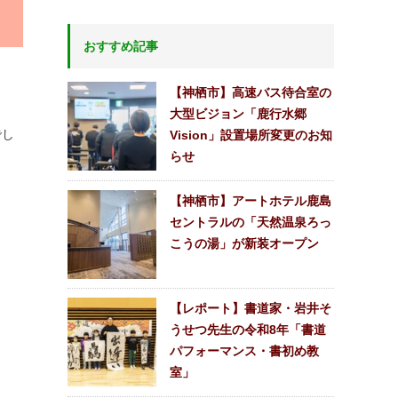
おすすめ記事
ま
【神栖市】高速バス待合室の
大型ビジョン「鹿行水郷
でし
Vision」設置場所変更のお知
らせ
【神栖市】アートホテル鹿島
セントラルの「天然温泉ろっ
こうの湯」が新装オープン
【レポート】書道家・岩井そ
うせつ先生の令和8年「書道
パフォーマンス・書初め教
室」