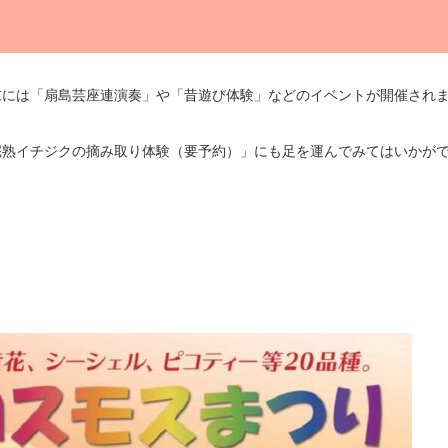
末には「扇島芸座連演奏」や「昔遊び体験」などのイベントが開催され
完熟イチジクの摘み取り体験（要予約）」にも足を運んでみてはいかが