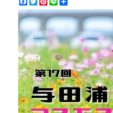
Facebook
Twitter
Pinterest
Line
共
有