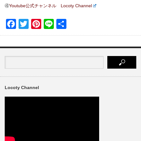
④
Youtube公式チャンネル Locoty Channel
Facebook
Twitter
Pinterest
Line
共
有
Locoty Channel