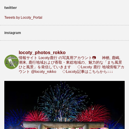
twitter
Tweets by Locoty_Portal
instagram
locoty_photos_rokko
情報サイト Locoty鹿行 の写真用アカウント📷
神栖, 鹿嶋,
潮来, 鹿行地域および香取・東総地域の、魅力的な「まち風景
ひと風景」を発信していきます
◇Locoty 鹿行 地域情報アカ
ウント
@locoty_rokko
◇Locoty記事はこちらから↓↓↓