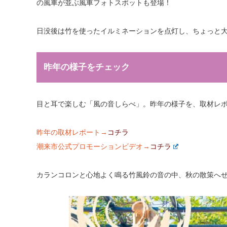
の風車が並ぶ風車フォトスポットも登場！
日没後は竹を使ったイルミネーションを点灯し、ちょっと
昨年の様子をチェック
目と耳で楽しむ「風の音しらべ」。昨年の様子を、取材レポ
昨年の取材レポート→
コチラ
潮来市公式プロモーションビデオ→
コチラ
カランコロンと心地よく鳴る竹風鈴の音の中、秋の散策へ