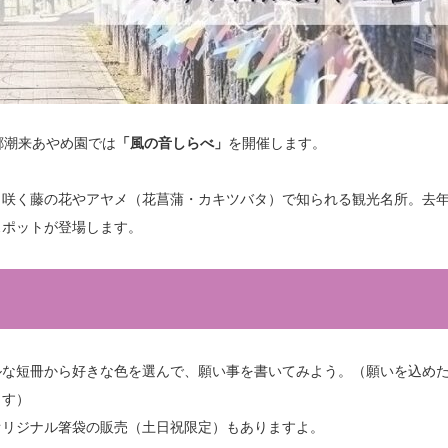
水郷潮来あやめ園では
「風の音しらべ」
を開催します。
く咲く藤の花やアヤメ（花菖蒲・カキツバタ）で知られる観光名所。去
スポットが登場します。
ルな短冊から好きな色を選んで、願い事を書いてみよう。（願いを込め
ます）
オリジナル箸袋の販売（土日祝限定）もありますよ。