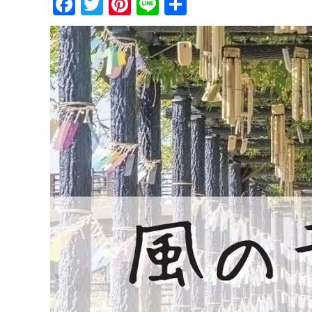
Facebook
Twitter
Pinterest
Line
共
有