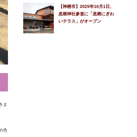
【神栖市】2025年10月1日、
息栖神社参道に「息栖にぎわ
いテラス」がオープン
きま
め色