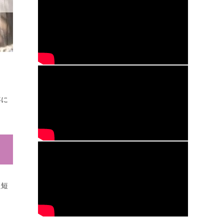
年に
た短