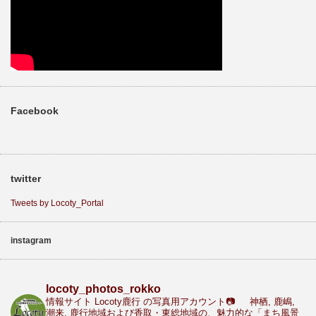
Facebook
twitter
Tweets by Locoty_Portal
instagram
locoty_photos_rokko
情報サイト Locoty鹿行 の写真用アカウント📷
神栖, 鹿嶋,
潮来, 鹿行地域および香取・東総地域の、魅力的な「まち風景