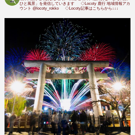
ひと風景」を発信していきます
◇Locoty 鹿行 地域情報アカ
ウント
@locoty_rokko
◇Locoty記事はこちらから↓↓↓