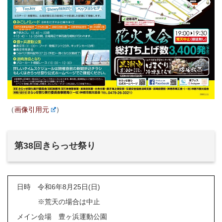
（
画像引用元
）
第38回きらっせ祭り
日時 令和6年8月25日(日)
※荒天の場合は中止
メイン会場 豊ヶ浜運動公園