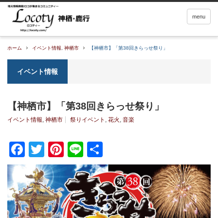
menu
ホーム
イベント情報
,
神栖市
【神栖市】「第38回きらっせ祭り」
イベント情報
【神栖市】「第38回きらっせ祭り」
イベント情報
,
神栖市
祭りイベント
,
花火
,
音楽
Facebook
Twitter
Pinterest
Line
共
有