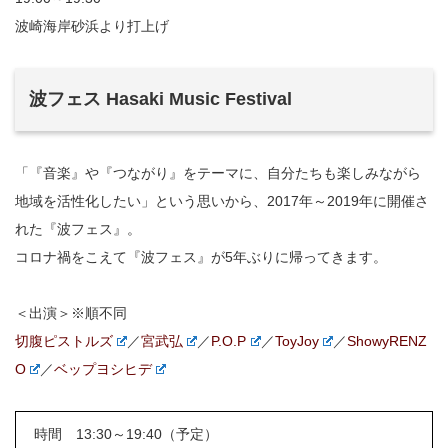
波崎海岸砂浜より打上げ
波フェス Hasaki Music Festival
「『音楽』や『つながり』をテーマに、自分たちも楽しみながら
地域を活性化したい」という思いから、2017年～2019年に開催さ
れた『波フェス』。
コロナ禍をこえて『波フェス』が5年ぶりに帰ってきます。
＜出演＞※順不同
切腹ピストルズ
／
宮武弘
／
P.O.P
／
ToyJoy
／
ShowyRENZ
O
／
ベップヨシヒデ
時間 13:30～19:40（予定）