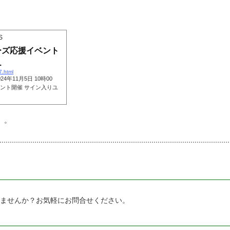
。
S
ーズ応援イベント
.
7.html
11月5日 10時00
ント開催 サイン入りユ
）。
載しませんか？お気軽にお問合せください。