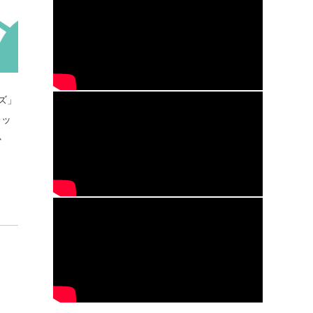
ズ」
レッ
か