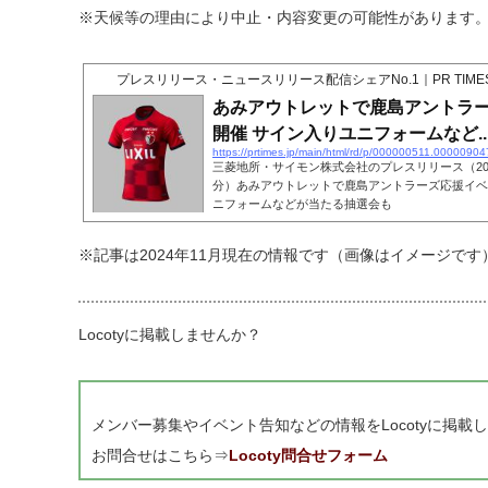
※天候等の理由により中止・内容変更の可能性があります
プレスリリース・ニュースリリース配信シェアNo.1｜PR TIME
あみアウトレットで鹿島アントラ
開催 サイン入りユニフォームなど..
https://prtimes.jp/main/html/rd/p/000000511.00000904
三菱地所・サイモン株式会社のプレスリリース（2024年
分）あみアウトレットで鹿島アントラーズ応援イベ
ニフォームなどが当たる抽選会も
※記事は2024年11月現在の情報です（画像はイメージです
Locotyに掲載しませんか？
メンバー募集やイベント告知などの情報をLocotyに掲
お問合せはこちら⇒
Locoty問合せフォーム