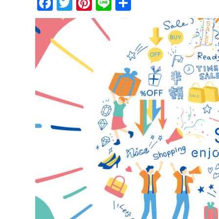
Facebook
Twitter
Pinterest
Line
共
有