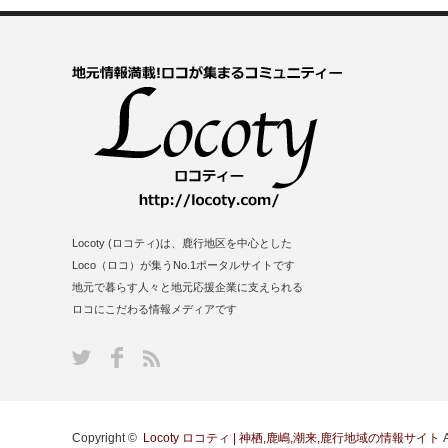
Locoty (ロコティ)は、鹿行地区を中心とした
Loco（ロコ）が集うNo.1ポータルサイトです
地元で暮らす人々と地元応援企業に支えられる
ロコにこだわる情報メディアです
Copyright ©
Locoty ロコティ | 神栖,鹿嶋,潮来,鹿行地域の情報サイト
A