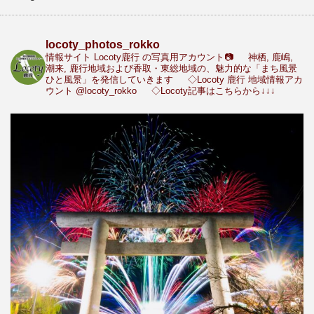
locoty_photos_rokko
情報サイト Locoty鹿行 の写真用アカウント📷
神栖, 鹿嶋,
潮来, 鹿行地域および香取・東総地域の、魅力的な「まち風景
ひと風景」を発信していきます
◇Locoty 鹿行 地域情報アカ
ウント
@locoty_rokko
◇Locoty記事はこちらから↓↓↓