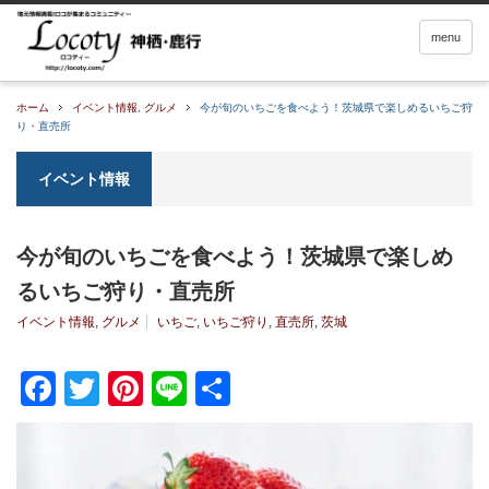
menu
ホーム
イベント情報
,
グルメ
今が旬のいちごを食べよう！茨城県で楽しめるいちご狩
り・直売所
イベント情報
今が旬のいちごを食べよう！茨城県で楽しめ
るいちご狩り・直売所
イベント情報
,
グルメ
いちご
,
いちご狩り
,
直売所
,
茨城
Facebook
Twitter
Pinterest
Line
共
有