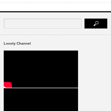
有
Locoty Channel