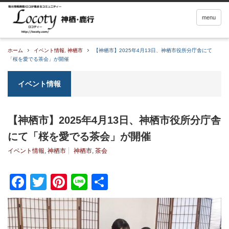
menu
ホーム
イベント情報
,
神栖市
【神栖市】2025年4月13日、神栖市役所分庁舎にて
「桜を愛でる茶会」が開催
イベント情報
【神栖市】2025年4月13日、神栖市役所分庁舎
にて「桜を愛でる茶会」が開催
イベント情報
,
神栖市
神栖市
,
茶会
Facebook
Twitter
Pinterest
Line
共
有