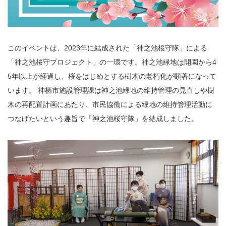
このイベントは、2023年に結成された「神之池桜守隊」による
「神之池桜守プロジェクト」の一環です。神之池緑地は開園から4
5年以上が経過し、桜をはじめとする樹木の老朽化が顕著になって
います。 神栖市施設管理課は神之池緑地の維持管理の見直しや樹
木の再配置計画にあたり、市民協働による緑地の維持管理活動に
つなげたいという趣旨で「神之池桜守隊」を結成しました。