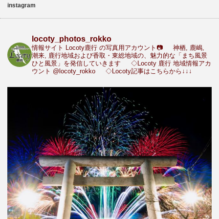
instagram
locoty_photos_rokko
情報サイト Locoty鹿行 の写真用アカウント📷
神栖, 鹿嶋,
潮来, 鹿行地域および香取・東総地域の、魅力的な「まち風景
ひと風景」を発信していきます
◇Locoty 鹿行 地域情報アカ
ウント
@locoty_rokko
◇Locoty記事はこちらから↓↓↓