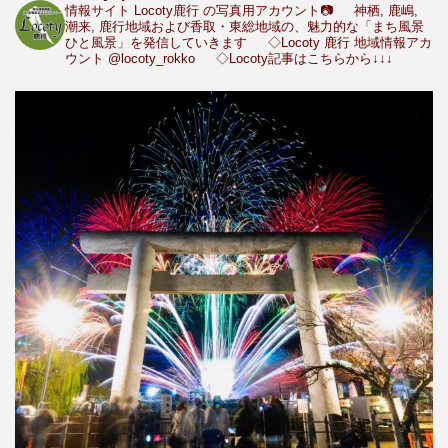
情報サイト Locoty鹿行 の写真用アカウント📷
神栖, 鹿嶋,
潮来, 鹿行地域および香取・東総地域の、魅力的な「まち風景
ひと風景」を発信していきます
◇Locoty 鹿行 地域情報アカ
ウント
@locoty_rokko
◇Locoty記事はこちらから↓↓↓