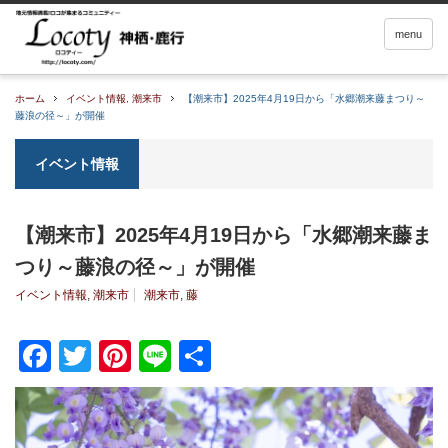
menu
ホーム
イベント情報
,
潮来市
【潮来市】2025年4月19日から「水郷潮来藤まつり～
藤浪の径～」が開催
イベント情報
【潮来市】2025年4月19日から「水郷潮来藤ま
つり～藤浪の径～」が開催
イベント情報
,
潮来市
潮来市
,
藤
Facebook
Twitter
Pinterest
Line
共
有