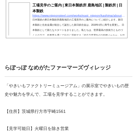
工場見学のご案内 | 東日本製鉄所 鹿島地区 | 製鉄所 | 日
本製鉄
https://www.nipponsteel.com/works/east_nippon/kashima/about/visit.html
日本製鉄の東日本製鉄所鹿島地区の工場見学のご案内についてご紹介します。新日
本製鉄と住友金属が統合して誕生した新日鉄住金は、2019年4月に商号を変更し、日
本製鉄として新たなスタートをきりました。私たちは、世界最高の技術力とものづ
くりの力で、鉄事業を通じて社会に貢献する「総合力世界No1の鉄鋼メーカー」を目
指します。
らぽっぽ なめがたファーマーズヴィレッジ
「やきいもファクトリーミュージアム」の展示室でやきいもの歴
史や魅力を学んで、工場を見学することができます。
【住所】茨城県行方市宇崎1561
【見学可能日】火曜日を除き営業