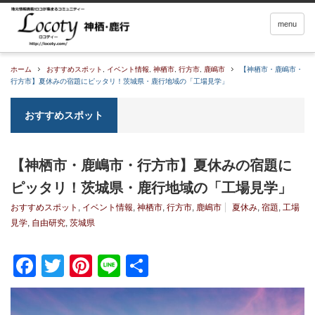
menu
ホーム
おすすめスポット
,
イベント情報
,
神栖市
,
行方市
,
鹿嶋市
【神栖市・鹿嶋市・
行方市】夏休みの宿題にピッタリ！茨城県・鹿行地域の「工場見学」
おすすめスポット
【神栖市・鹿嶋市・行方市】夏休みの宿題に
ピッタリ！茨城県・鹿行地域の「工場見学」
おすすめスポット
,
イベント情報
,
神栖市
,
行方市
,
鹿嶋市
夏休み
,
宿題
,
工場
見学
,
自由研究
,
茨城県
Facebook
Twitter
Pinterest
Line
共
有