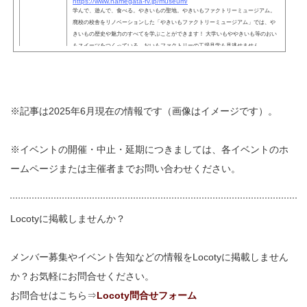
https://www.namegata-fv.jp/museum/
学んで、遊んで、食べる。やきいもの聖地。やきいもファクトリーミュージアム。
廃校の校舎をリノベーションした「やきいもファクトリーミュージアム」では、や
きいもの歴史や魅力のすべてを学ぶことができます！ 大学いもややきいも等のおい
もスイーツをつくっている、おいもファクトリーの工場見学も見逃せません。
※記事は2025年6月現在の情報です（画像はイメージです）。
※イベントの開催・中止・延期につきましては、各イベントのホ
ームページまたは主催者までお問い合わせください。
Locotyに掲載しませんか？
メンバー募集やイベント告知などの情報をLocotyに掲載しません
か？お気軽にお問合せください。
お問合せはこちら⇒
Locoty問合せフォーム