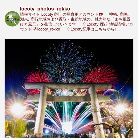
locoty_photos_rokko
情報サイト Locoty鹿行 の写真用アカウント📷
神栖, 鹿嶋,
潮来, 鹿行地域および香取・東総地域の、魅力的な「まち風景
ひと風景」を発信していきます
◇Locoty 鹿行 地域情報アカ
ウント
@locoty_rokko
◇Locoty記事はこちらから↓↓↓