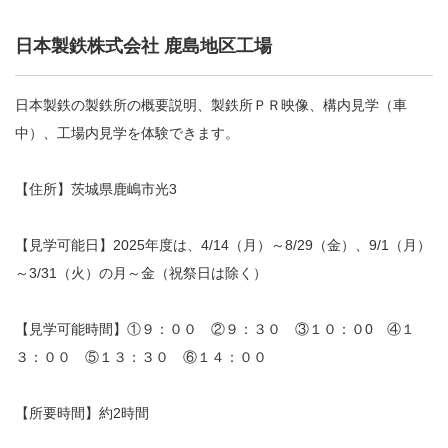
日本製鉄株式会社 鹿島地区工場
日本製鉄の製鉄所の概要説明、製鉄所ＰＲ映像、構内見学（車
中）、工場内見学を体験できます。
【住所】茨城県鹿嶋市光3
【見学可能日】2025年度は、4/14（月）～8/29（金）、9/1（月）
～3/31（火）の月～金（祝祭日は除く）
【見学可能時間】①９：００ ②９：３０ ③１０：０0 ④１
３：００ ⑤１３：３０ ⑥１４：００
【所要時間】約2時間