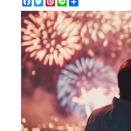
Facebook
Twitter
Pinterest
Line
共
有