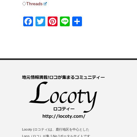
◇
Threads
Facebook
Twitter
Pinterest
Line
共
有
Locoty (ロコティ)は、鹿行地区を中心とした
Loco（ロコ）が集うNo.1ポータルサイトです