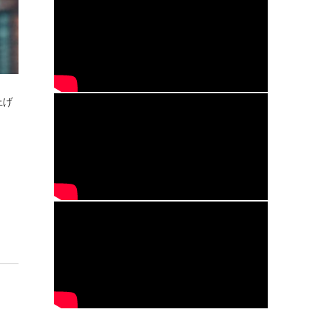
上げ
ま
）