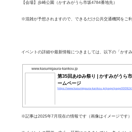
【会場】歩崎公園（かすみがうら市坂4784番地先）
※混雑が予想されますので、できるだけ公共交通機関をご
イベントの詳細や最新情報につきましては、以下の「かす
www.kasumigaura-kankou.jp
第35回あゆみ祭り | かすみがう
ームページ
https://www.kasumigaura-kankou.jp/page/page000924
※記事は2025年7月現在の情報です（画像はイメージです）