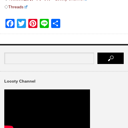
◇
Threads
Facebook
Twitter
Pinterest
Line
共
有
Locoty Channel