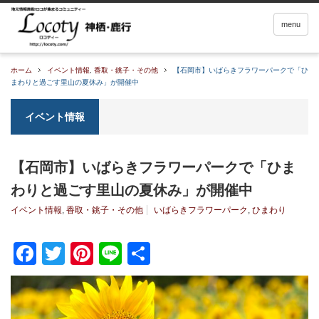
menu
ホーム
イベント情報
,
香取・銚子・その他
【石岡市】いばらきフラワーパークで「ひ
まわりと過ごす里山の夏休み」が開催中
イベント情報
【石岡市】いばらきフラワーパークで「ひま
わりと過ごす里山の夏休み」が開催中
イベント情報
,
香取・銚子・その他
いばらきフラワーパーク
,
ひまわり
Facebook
Twitter
Pinterest
Line
共
有