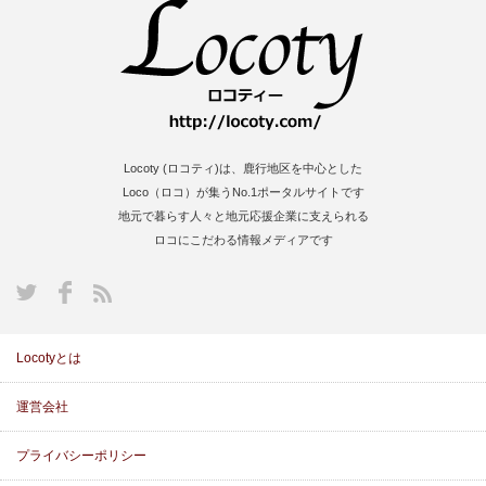
Locoty (ロコティ)は、鹿行地区を中心とした
Loco（ロコ）が集うNo.1ポータルサイトです
地元で暮らす人々と地元応援企業に支えられる
ロコにこだわる情報メディアです
S
Locotyとは
運営会社
プライバシーポリシー