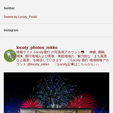
twitter
Tweets by Locoty_Portal
instagram
locoty_photos_rokko
情報サイト Locoty鹿行 の写真用アカウント📷
神栖, 鹿嶋,
潮来, 鹿行地域および香取・東総地域の、魅力的な「まち風景
ひと風景」を発信していきます
◇Locoty 鹿行 地域情報アカ
ウント
@locoty_rokko
◇Locoty記事はこちらから↓↓↓