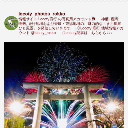
locoty_photos_rokko
情報サイト Locoty鹿行 の写真用アカウント📷
神栖, 鹿嶋,
潮来, 鹿行地域および香取・東総地域の、魅力的な「まち風景
ひと風景」を発信していきます
◇Locoty 鹿行 地域情報アカ
ウント
@locoty_rokko
◇Locoty記事はこちらから↓↓↓