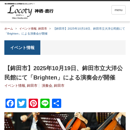
menu
ホーム
イベント情報
,
鉾田市
【鉾田市】2025年10月19日、鉾田市立大洋公民館にて
「Brighten」による演奏会が開催
イベント情報
【鉾田市】2025年10月19日、鉾田市立大洋公
民館にて「Brighten」による演奏会が開催
イベント情報
,
鉾田市
演奏会
,
鉾田市
Facebook
Twitter
Pinterest
Line
共
有