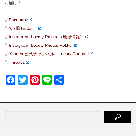
お届け！
◇
Facebook
◇
X（旧Twitter）
◇
Instagram -Locoty Rokko-（地域情報）
◇
Instagram -Locoty Photos Rokko-
◇
Youtube公式チャンネル Locoty Channel
◇
Threads
Facebook
Twitter
Pinterest
Line
共
有