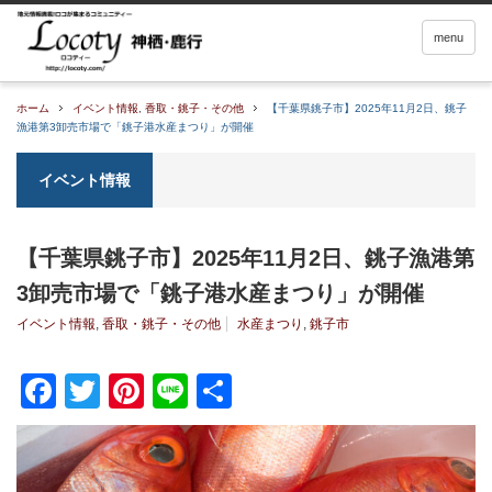
menu
ホーム
イベント情報
,
香取・銚子・その他
【千葉県銚子市】2025年11月2日、銚子
漁港第3卸売市場で「銚子港水産まつり」が開催
イベント情報
【千葉県銚子市】2025年11月2日、銚子漁港第
3卸売市場で「銚子港水産まつり」が開催
イベント情報
,
香取・銚子・その他
水産まつり
,
銚子市
Facebook
Twitter
Pinterest
Line
共
有