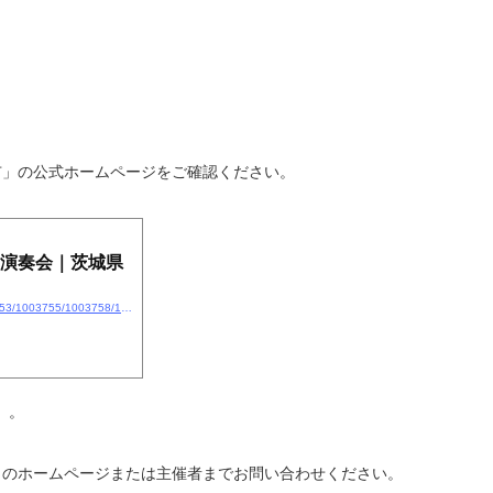
市」の公式ホームページをご確認ください。
期演奏会｜茨城県
https://www.city.kamisu.ibaraki.jp/shisei/sankaku/1003753/1003755/1003758/1005884/1012302.html
）。
トのホームページまたは主催者までお問い合わせください。