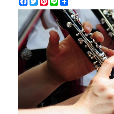
Facebook
Twitter
Pinterest
Line
共
有