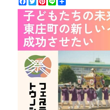
Facebook
Twitter
Pinterest
Line
共
有