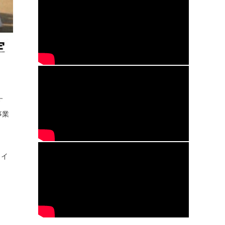
す
事業
メイ