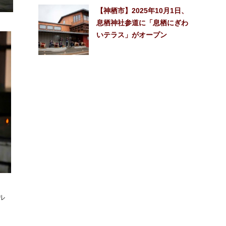
【神栖市】2025年10月1日、
息栖神社参道に「息栖にぎわ
いテラス」がオープン
ル
。