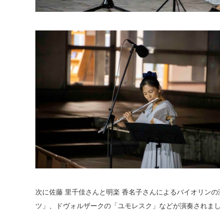
次に佐藤 里千佳さんと明楽 香名子さんによるバイオリン
ツ」、ドヴォルザークの「ユモレスク」などが演奏されま