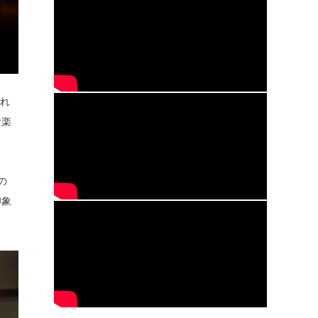
され
音楽
の
印象