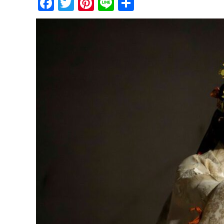
Facebook
Twitter
Pinterest
Line
共
有