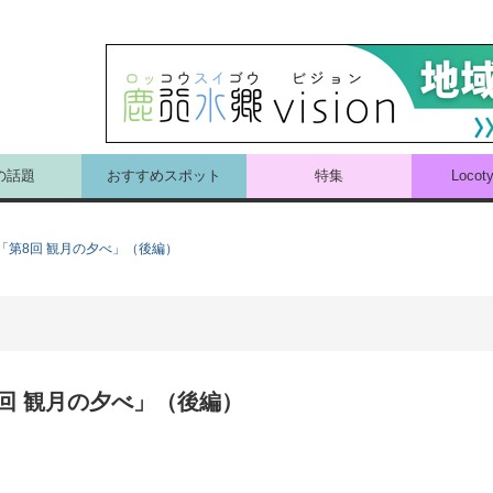
の話題
おすすめスポット
特集
Loco
「第8回 観月の夕べ」（後編）
回 観月の夕べ」（後編）