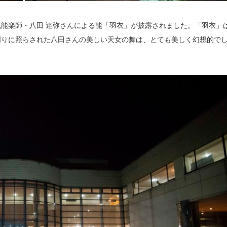
能楽師・八田 達弥さんによる能「羽衣」が披露されました。「羽衣」
明りに照らされた八田さんの美しい天女の舞は、とても美しく幻想的で