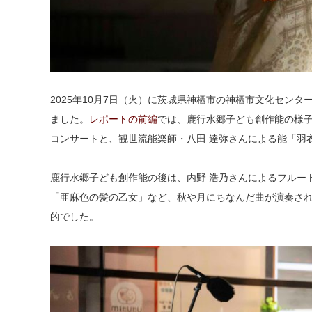
2025年10月7日（火）に茨城県神栖市の神栖市文化セン
ました。
レポートの前編
では、鹿行水郷子ども創作能の様
コンサートと、観世流能楽師・八田 達弥さんによる能「羽
鹿行水郷子ども創作能の後は、内野 浩乃さんによるフルー
「亜麻色の髪の乙女」など、秋や月にちなんだ曲が演奏さ
的でした。