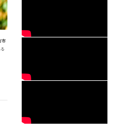
方市
ある