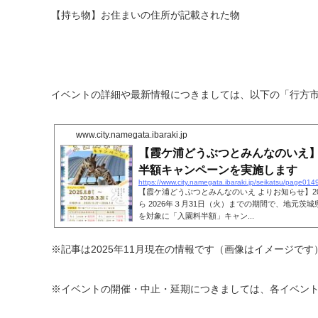
【持ち物】お住まいの住所が記載された物
イベントの詳細や最新情報につきましては、以下の「行方
www.city.namegata.ibaraki.jp
【霞ケ浦どうぶつとみんなのいえ
半額キャンペーンを実施します
https://www.city.namegata.ibaraki.jp/seikatsu/page014
【霞ケ浦どうぶつとみんなのいえ よりお知らせ】20
ら 2026年３月31日（火）までの期間で、地元茨
を対象に「入園料半額」キャン...
※記事は2025年11月現在の情報です（画像はイメージです
※イベントの開催・中止・延期につきましては、各イベン