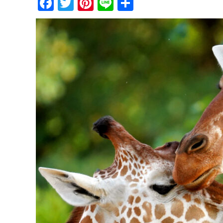
Facebook
Twitter
Pinterest
Line
共
有