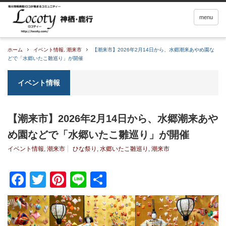
menu
ホーム
イベント情報
,
潮来市
【潮来市】2026年2月14日から、水郷潮来あやめ園な
どで「水郷いたこ雛巡り」が開催
イベント情報
【潮来市】2026年2月14日から、水郷潮来あや
め園などで「水郷いたこ雛巡り」が開催
イベント情報
,
潮来市
ひな祭り
,
水郷いたこ雛巡り
,
潮来市
Facebook
Twitter
Pinterest
Line
共
有