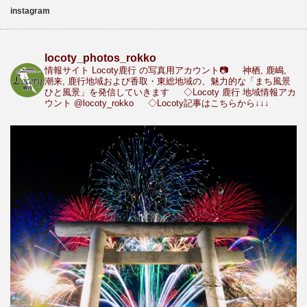
instagram
locoty_photos_rokko
情報サイト Locoty鹿行 の写真用アカウント📷
神栖, 鹿嶋,
潮来, 鹿行地域および香取・東総地域の、魅力的な「まち風景
ひと風景」を発信していきます
◇Locoty 鹿行 地域情報アカ
ウント
@locoty_rokko
◇Locoty記事はこちらから↓↓↓