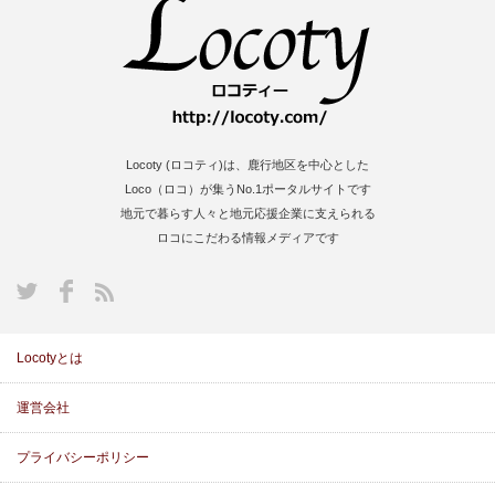
Locoty (ロコティ)は、鹿行地区を中心とした
Loco（ロコ）が集うNo.1ポータルサイトです
地元で暮らす人々と地元応援企業に支えられる
ロコにこだわる情報メディアです
S
Locotyとは
運営会社
プライバシーポリシー