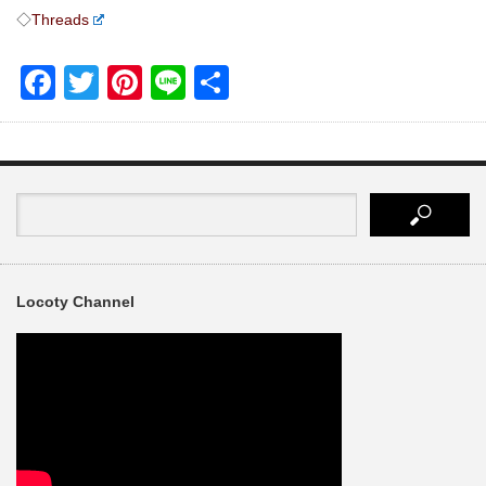
◇
Threads
Facebook
Twitter
Pinterest
Line
共
有
Locoty Channel