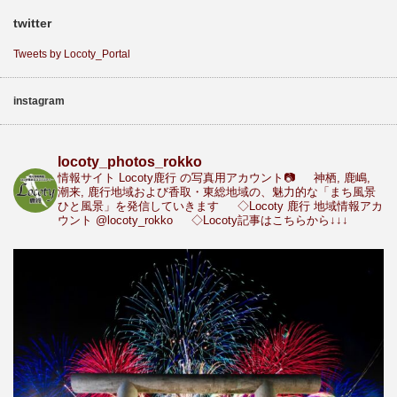
twitter
Tweets by Locoty_Portal
instagram
locoty_photos_rokko
情報サイト Locoty鹿行 の写真用アカウント📷
神栖, 鹿嶋,
潮来, 鹿行地域および香取・東総地域の、魅力的な「まち風景
ひと風景」を発信していきます
◇Locoty 鹿行 地域情報アカ
ウント
@locoty_rokko
◇Locoty記事はこちらから↓↓↓