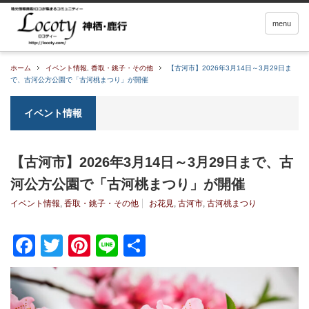
menu
ホーム
イベント情報
,
香取・銚子・その他
【古河市】2026年3月14日～3月29日ま
で、古河公方公園で「古河桃まつり」が開催
イベント情報
【古河市】2026年3月14日～3月29日まで、古
河公方公園で「古河桃まつり」が開催
イベント情報
,
香取・銚子・その他
お花見
,
古河市
,
古河桃まつり
Facebook
Twitter
Pinterest
Line
共
有