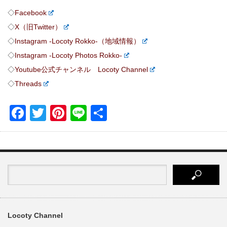
◇
Facebook
◇
X（旧Twitter）
◇
Instagram -Locoty Rokko-（地域情報）
◇
Instagram -Locoty Photos Rokko-
◇
Youtube公式チャンネル Locoty Channel
◇
Threads
Facebook
Twitter
Pinterest
Line
共
有
Locoty Channel