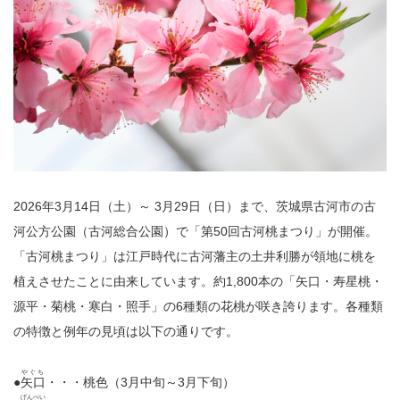
2026年3月14日（土）～ 3月29日（日）まで、茨城県古河市の古
河公方公園（古河総合公園）で「
第50回古河桃まつり」が開催。
「古河桃まつり」は江戸時代に古河藩主の土井利勝が領地に桃を
植えさせたことに由来しています。約1,800本の「矢口・寿星桃・
源平・菊桃・寒白・照手」の6種類の花桃が咲き誇ります。各種類
の特徴と例年の見頃は以下の通りです。
やぐち
●
矢口
・・・桃色（3月中旬～3月下旬）
げんぺい