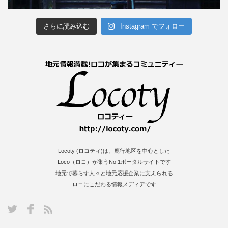
さらに読み込む
Instagram でフォロー
Locoty (ロコティ)は、鹿行地区を中心とした
Loco（ロコ）が集うNo.1ポータルサイトです
地元で暮らす人々と地元応援企業に支えられる
ロコにこだわる情報メディアです
S