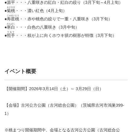
●
源平
・・・八重咲きの紅白・紅白の絞り（3月下旬～4月上旬）
キクモモ
●
菊桃
・・・濃い紅色（4月上旬）
じゅせいとう
●
寿星桃
・・赤や桃色の絞りで一重・八重咲き（3月下旬）
かんぱく
●
寒白
・・・白色の八重咲き（3月中旬）
てるて
●
照手
・・・枝が上に向くホウキ状の樹形が特徴（3月下旬）
イベント概要
【開催期間】2026年3月14日（土）～ 3月29日（日）
【会場】古河公方公園（古河総合公園）（茨城県古河市鴻巣399-
1）
※桃まつり開催期間中、会場となる古河公方公園（古河総合公