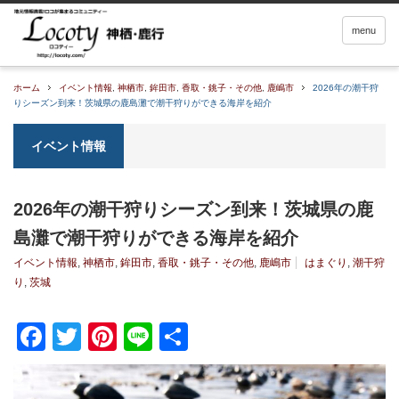
menu
ホーム
イベント情報
,
神栖市
,
鉾田市
,
香取・銚子・その他
,
鹿嶋市
2026年の潮干狩
りシーズン到来！茨城県の鹿島灘で潮干狩りができる海岸を紹介
イベント情報
2026年の潮干狩りシーズン到来！茨城県の鹿
島灘で潮干狩りができる海岸を紹介
イベント情報
,
神栖市
,
鉾田市
,
香取・銚子・その他
,
鹿嶋市
はまぐり
,
潮干狩
り
,
茨城
Facebook
Twitter
Pinterest
Line
共
有