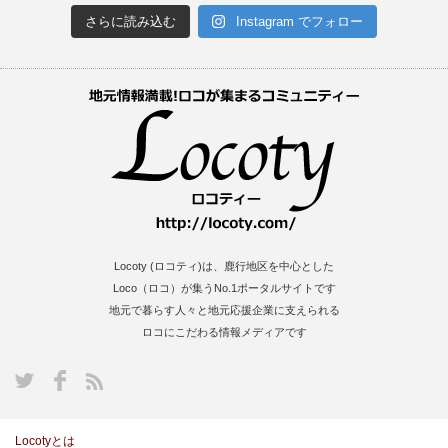
さらに読み込む
Instagram でフォロー
Locoty (ロコティ)は、鹿行地区を中心とした
Loco（ロコ）が集うNo.1ポータルサイトです
地元で暮らす人々と地元応援企業に支えられる
ロコにこだわる情報メディアです
S
Locotyとは