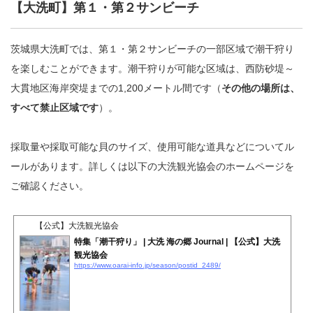
【大洗町】第１・第２サンビーチ
茨城県大洗町では、第１・第２サンビーチの一部区域で潮干狩り
を楽しむことができます。潮干狩りが可能な区域は、西防砂堤～
大貫地区海岸突堤までの1,200メートル間です（
その他の場所は、
すべて禁止区域です
）。
採取量や採取可能な貝のサイズ、使用可能な道具などについてル
ールがあります。詳しくは以下の大洗観光協会のホームページを
ご確認ください。
【公式】大洗観光協会
特集「潮干狩り」 | 大洗 海の郷 Journal | 【公式】大洗
観光協会
https://www.oarai-info.jp/season/postid_2489/