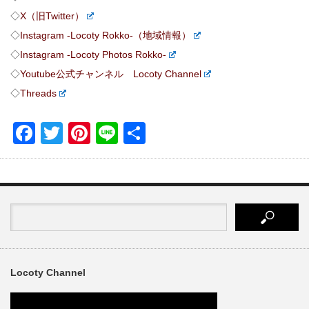
◇
X（旧Twitter）
◇
Instagram -Locoty Rokko-（地域情報）
◇
Instagram -Locoty Photos Rokko-
◇
Youtube公式チャンネル Locoty Channel
◇
Threads
Facebook
Twitter
Pinterest
Line
共
有
Locoty Channel