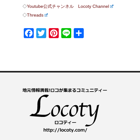
◇
Youtube公式チャンネル Locoty Channel
◇
Threads
Facebook
Twitter
Pinterest
Line
共
有