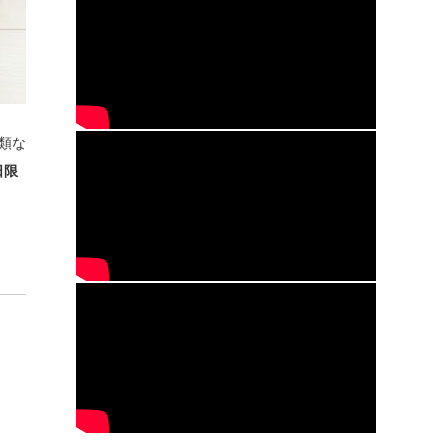
類な
日限