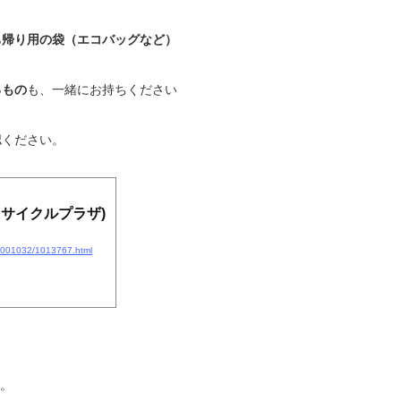
ち帰り用の袋（エコバッグなど）
るもの
も、一緒にお持ちください
認ください。
サイクルプラザ)
8/1001032/1013767.html
）。