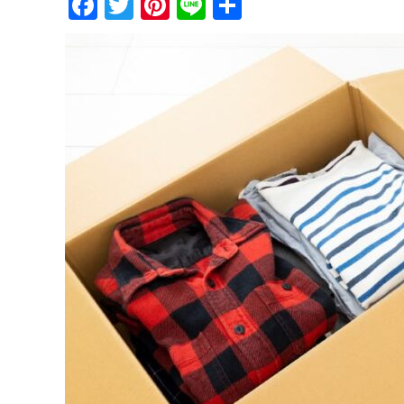
Facebook
Twitter
Pinterest
Line
共
有