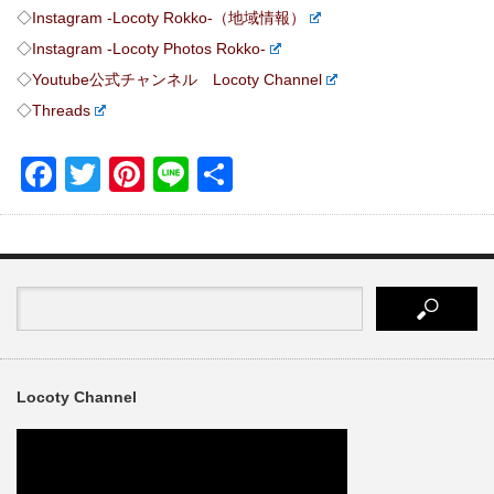
◇
Instagram -Locoty Rokko-（地域情報）
◇
Instagram -Locoty Photos Rokko-
◇
Youtube公式チャンネル Locoty Channel
◇
Threads
Facebook
Twitter
Pinterest
Line
共
有
Locoty Channel