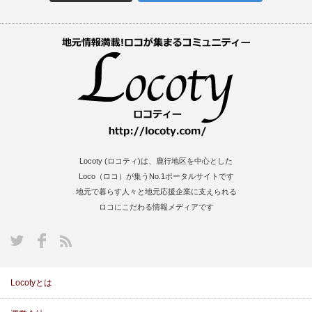
Locoty (ロコティ)は、鹿行地区を中心とした
Loco（ロコ）が集うNo.1ポータルサイトです
地元で暮らす人々と地元応援企業に支えられる
ロコにこだわる情報メディアです
S
Locotyとは