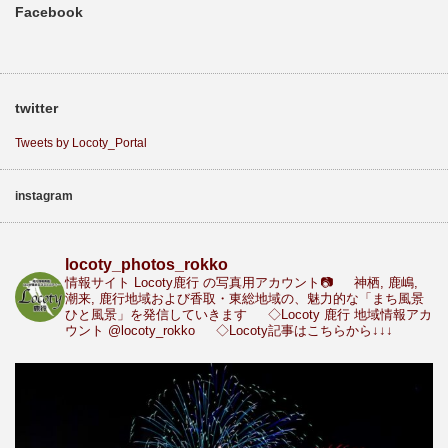
Facebook
twitter
Tweets by Locoty_Portal
instagram
locoty_photos_rokko
情報サイト Locoty鹿行 の写真用アカウント📷
神栖, 鹿嶋,
潮来, 鹿行地域および香取・東総地域の、魅力的な「まち風景
ひと風景」を発信していきます
◇Locoty 鹿行 地域情報アカ
ウント
@locoty_rokko
◇Locoty記事はこちらから↓↓↓