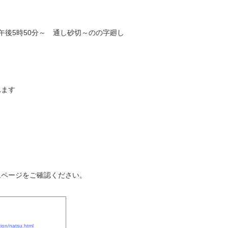
、午後5時50分～ 通し砂切～のの字廻し
れます
）
ムページをご確認ください。
ction/natsu.html