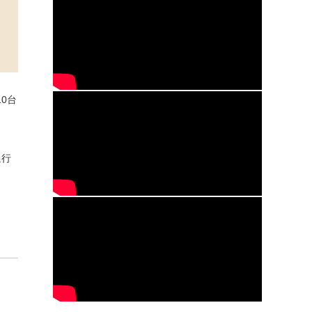
0台
通行