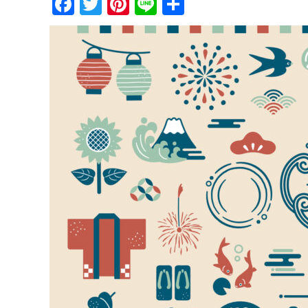
Facebook
Twitter
Pinterest
Line
共
有