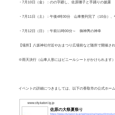
・7月10日（金）：のの字廻し、佐原囃子と手踊りの披露
・7月11日（土）：午後4時30分 山車整列完了（10台）
・7月12日（日）：午前11時00分～ 御神輿の神幸
【場所】八坂神社付近やおまつり広場前など随所で開催さ
※雨天決行（山車人形にはビニールシートがかけられます
イベントの詳細につきましては、以下の香取市の公式ホー
www.city.katori.lg.jp
佐原の大祭夏祭り
https://www.city.katori.lg.jp/sightseeing/matsuri/introdu