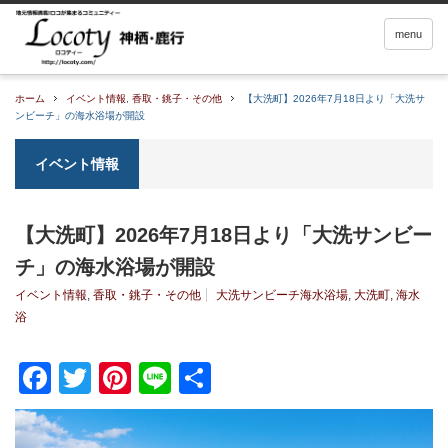
menu
ホーム
イベント情報
,
香取・銚子・その他
【大洗町】2026年7月18日より「大洗サ
ンビーチ」の海水浴場が開設
イベント情報
【大洗町】2026年7月18日より「大洗サンビー
チ」の海水浴場が開設
イベント情報
,
香取・銚子・その他
大洗サンビーチ海水浴場
,
大洗町
,
海水
浴
Facebook
Twitter
Pinterest
Line
共
有