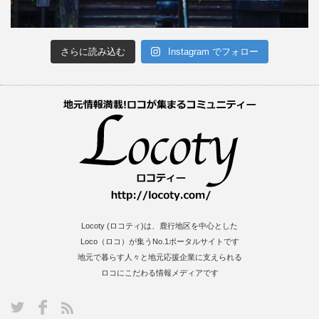
さらに読み込む
Instagram でフォロー
Locoty (ロコティ)は、鹿行地区を中心とした
Loco（ロコ）が集うNo.1ポータルサイトです
地元で暮らす人々と地元応援企業に支えられる
ロコにこだわる情報メディアです
S