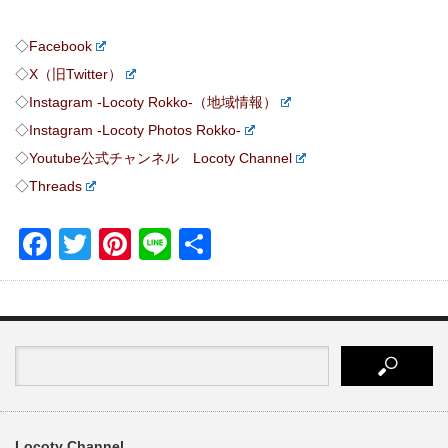
◇
Facebook
◇
X（旧Twitter）
◇
Instagram -Locoty Rokko-（地域情報）
◇
Instagram -Locoty Photos Rokko-
◇
Youtube公式チャンネル Locoty Channel
◇
Threads
Facebook
Twitter
Pinterest
Line
共
有
Locoty Channel