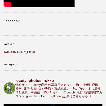
Facebook
twitter
Tweets by Locoty_Portal
instagram
locoty_photos_rokko
情報サイト Locoty鹿行 の写真用アカウント📷
神栖, 鹿嶋,
潮来, 鹿行地域および香取・東総地域の、魅力的な「まち風景
ひと風景」を発信していきます
◇Locoty 鹿行 地域情報アカ
ウント
@locoty_rokko
◇Locoty記事はこちらから↓↓↓