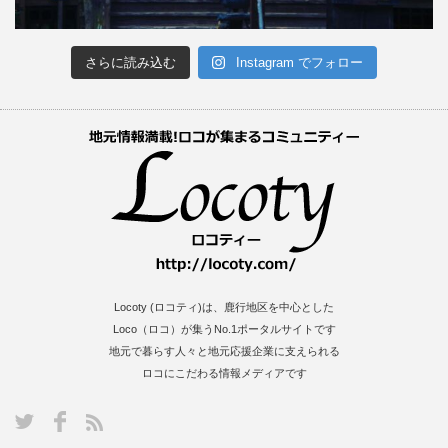
さらに読み込む
Instagram でフォロー
Locoty (ロコティ)は、鹿行地区を中心とした
Loco（ロコ）が集うNo.1ポータルサイトです
地元で暮らす人々と地元応援企業に支えられる
ロコにこだわる情報メディアです
S