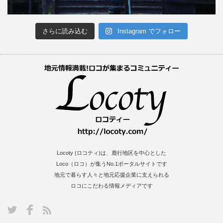
さらに読み込む
Instagram でフォロー
Locoty (ロコティ)は、鹿行地区を中心とした
Loco（ロコ）が集うNo.1ポータルサイトです
地元で暮らす人々と地元応援企業に支えられる
ロコにこだわる情報メディアです
S