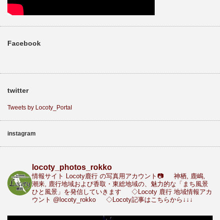
Facebook
twitter
Tweets by Locoty_Portal
instagram
locoty_photos_rokko
情報サイト Locoty鹿行 の写真用アカウント📷
神栖, 鹿嶋,
潮来, 鹿行地域および香取・東総地域の、魅力的な「まち風景
ひと風景」を発信していきます
◇Locoty 鹿行 地域情報アカ
ウント
@locoty_rokko
◇Locoty記事はこちらから↓↓↓