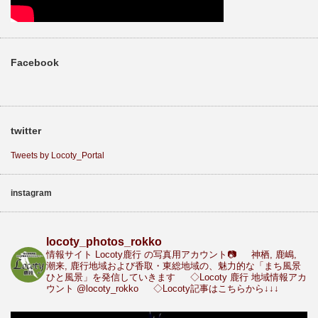
Facebook
twitter
Tweets by Locoty_Portal
instagram
locoty_photos_rokko
情報サイト Locoty鹿行 の写真用アカウント📷
神栖, 鹿嶋,
潮来, 鹿行地域および香取・東総地域の、魅力的な「まち風景
ひと風景」を発信していきます
◇Locoty 鹿行 地域情報アカ
ウント
@locoty_rokko
◇Locoty記事はこちらから↓↓↓