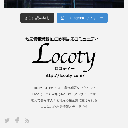
さらに読み込む
Instagram でフォロー
Locoty (ロコティ)は、鹿行地区を中心とした
Loco（ロコ）が集うNo.1ポータルサイトです
地元で暮らす人々と地元応援企業に支えられる
ロコにこだわる情報メディアです
S